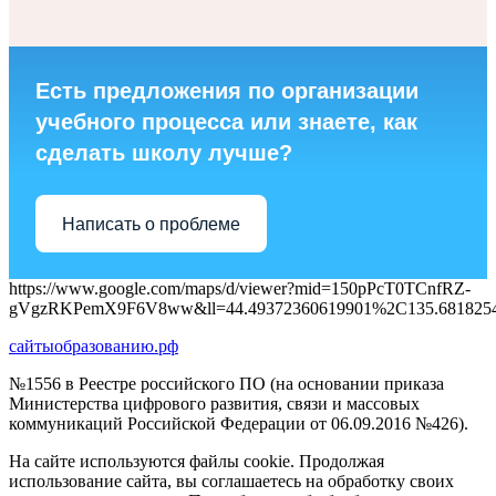
Есть предложения по организации
учебного процесса или знаете, как
сделать школу лучше?
Написать о проблеме
https://www.google.com/maps/d/viewer?mid=150pPcT0TCnfRZ-
gVgzRKPemX9F6V8ww&ll=44.49372360619901%2C135.681825
сайтыобразованию.рф
№1556 в Реестре российского ПО (на основании приказа
Министерства цифрового развития, связи и массовых
коммуникаций Российской Федерации от 06.09.2016 №426).
На сайте используются файлы cookie. Продолжая
использование сайта, вы соглашаетесь на обработку своих