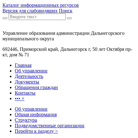
Каталог информационных ресурсов
Версия для слабовидящих
Поиск
Управление образования администрации Дальнегорского
муниципального округа
692446, Приморский край, Дальнегорск г, 50 лет Октября пр-
кт, дом № 71
Главная
Об управлении
Деятельность
Документы
Обращения граждан
Контакты
•••
×
Об управлении
Общая информация
Структура
Подведомственные организации
Перейти к разделу >