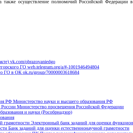
а также осуществление полномочий Российской Федерации в 
кте)
vk.com/obrazovaniedgo
егорского ГО
web.telegram.org/a/#-1001946494804
го ГО в ОК
ok.ru/group/70000003618684
ния РФ
Министерство науки и высшего образования РФ
 России
Министерство просвещения Российской Федерации
образования и науки (Рособрнадзор)
зования
й грамотности
Электронный банк заданий для оценки функцион
ости
Банк заданий для оценки естественнонаучной грамотности