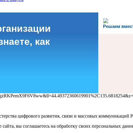
рганизации
Решаем вмес
наете, как
Z-gVgzRKPemX9F6V8ww&ll=44.49372360619901%2C135.6818254&z
терства цифрового развития, связи и массовых коммуникаций Р
е сайта, вы соглашаетесь на обработку своих персональных дан