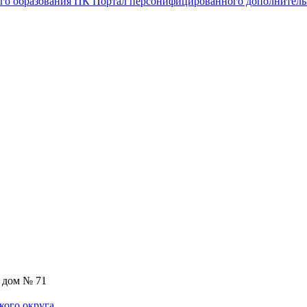
о образования ПК
Портал персонифицированного дополнитель
, дом № 71
кого округа