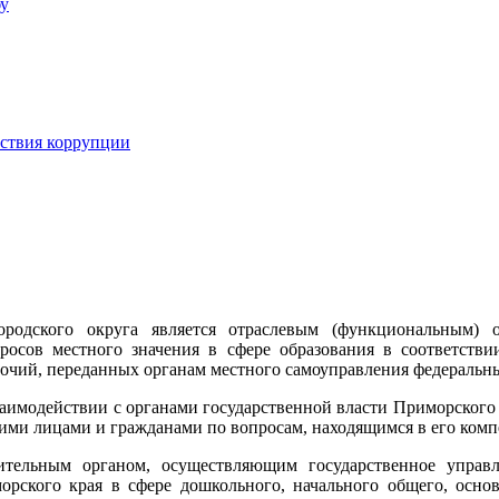
бу
йствия коррупции
ородского округа является отраслевым (функциональным) о
сов местного значения в сфере образования в соответстви
мочий, переданных органам местного самоуправления федеральн
взаимодействии с органами государственной власти Приморского
ими лицами и гражданами по вопросам, находящимся в его комп
ительным органом, осуществляющим государственное управ
рского края в сфере дошкольного, начального общего, основ