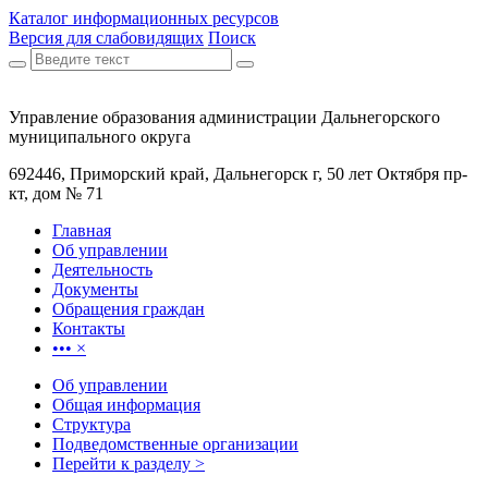
Каталог информационных ресурсов
Версия для слабовидящих
Поиск
Управление образования администрации Дальнегорского
муниципального округа
692446, Приморский край, Дальнегорск г, 50 лет Октября пр-
кт, дом № 71
Главная
Об управлении
Деятельность
Документы
Обращения граждан
Контакты
•••
×
Об управлении
Общая информация
Структура
Подведомственные организации
Перейти к разделу >