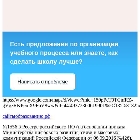
Есть предложения по организации
учебного процесса или знаете, как
сделать школу лучше?
Написать о проблеме
https://www.google.com/maps/d/viewer?mid=150pPcT0TCnfRZ-
gVgzRKPemX9F6V8ww&ll=44.49372360619901%2C135.681825
сайтыобразованию.рф
№1556 в Реестре российского ПО (на основании приказа
Министерства цифрового развития, связи и массовых
коммуникаций Российской Федерации от 06.09.2016 №426).