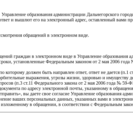
 Управление образования администрации Дальнегорского городс
ответ и вышлют его на электронный адрес, оставленный вами п
ссмотрения обращений в электронном виде.
щений граждан в электронном виде в Управление образования а
сроки, установленные Федеральным законом от 2 мая 2006 года
о которому должен быть направлен ответ, ответ не дается (п.1 с
рбительные выражения, угрозы жизни, здоровью и имуществу дол
росов (п.3 ст.11 Федерального закона от 2 мая 2006 года № 59-ФЗ
документа по адресу электронной почты, указанному в обращени
равить», вы даете свое согласие Управление образования адми
хранение ваших персональных данных, указанных вами в электро
, изложенному в обращении, в соответствии с Федеральным зако