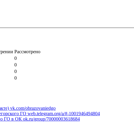
трении
Рассмотрено
0
0
0
0
кте)
vk.com/obrazovaniedgo
егорского ГО
web.telegram.org/a/#-1001946494804
го ГО в ОК
ok.ru/group/70000003618684