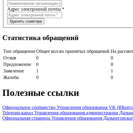
Адрес электронной почты
*
Удалить соавтора
Статистика обращений
Тип обращения
Общее кол-во принятых обращений
На рассмо
Отзыв
0
0
Предложение
0
0
Заявление
1
1
Жалоба
0
0
Полезные ссылки
Официальное сообщество Управления образования VK (ВКонта
Telegram-канал Управления образования администрации Дальн
Официальная страница Управления образования Дальнегорско
.