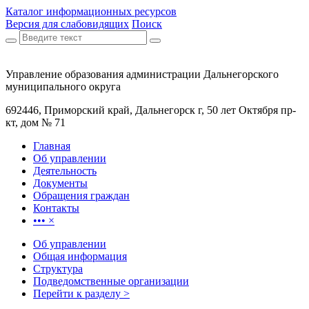
Каталог информационных ресурсов
Версия для слабовидящих
Поиск
Управление образования администрации Дальнегорского
муниципального округа
692446, Приморский край, Дальнегорск г, 50 лет Октября пр-
кт, дом № 71
Главная
Об управлении
Деятельность
Документы
Обращения граждан
Контакты
•••
×
Об управлении
Общая информация
Структура
Подведомственные организации
Перейти к разделу >