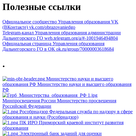
Полезные ссылки
Официальное сообщество Управления образования VK
(ВКонтакте)
vk.com/obrazovaniedgo
Telegram-канал Управления образования администрации
Дальнегорского ГО
web.telegram.org/a/#-1001946494804
Официальная страница Управления образования
Дальнегорского ГО в ОК
ok.ru/group/70000003618684
.
Министерство науки и высшего
образования РФ
Министерство науки и высшего образования
РФ
Минпросвещения России
Министерство просвещения
Российской Федерации
Рособрнадзор
Федеральная служба по надзору в сфере
образования и науки (Рособрнадзор)
ПК ИРО
Приморский краевой институт развития
образования
Электронный банк заданий для оценки