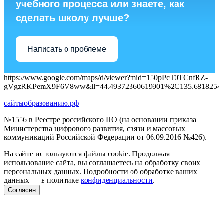
учебного процесса или знаете, как
сделать школу лучше?
Написать о проблеме
https://www.google.com/maps/d/viewer?mid=150pPcT0TCnfRZ-
gVgzRKPemX9F6V8ww&ll=44.49372360619901%2C135.681825
сайтыобразованию.рф
№1556 в Реестре российского ПО (на основании приказа
Министерства цифрового развития, связи и массовых
коммуникаций Российской Федерации от 06.09.2016 №426).
На сайте используются файлы cookie. Продолжая
использование сайта, вы соглашаетесь на обработку своих
персональных данных. Подробности об обработке ваших
данных — в политике
конфиденциальности
.
Согласен