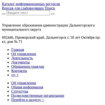
Каталог информационных ресурсов
Версия для слабовидящих
Поиск
Управление образования администрации Дальнегорского
муниципального округа
692446, Приморский край, Дальнегорск г, 50 лет Октября пр-
кт, дом № 71
Главная
Об управлении
Деятельность
Документы
Обращения граждан
Контакты
•••
×
Об управлении
Общая информация
Структура
Подведомственные организации
Перейти к разделу >