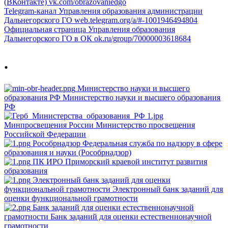
(ВКонтакте)
vk.com/obrazovaniedgo
Telegram-канал Управления образования администрации
Дальнегорского ГО
web.telegram.org/a/#-1001946494804
Официальная страница Управления образования
Дальнегорского ГО в ОК
ok.ru/group/70000003618684
.
Министерство науки и высшего
образования РФ
Министерство науки и высшего образования
РФ
Минпросвещения России
Министерство просвещения
Российской Федерации
Рособрнадзор
Федеральная служба по надзору в сфере
образования и науки (Рособрнадзор)
ПК ИРО
Приморский краевой институт развития
образования
Электронный банк заданий для оценки
функциональной грамотности
Электронный банк заданий для
оценки функциональной грамотности
Банк заданий для оценки естественнонаучной
грамотности
Банк заданий для оценки естественнонаучной
грамотности