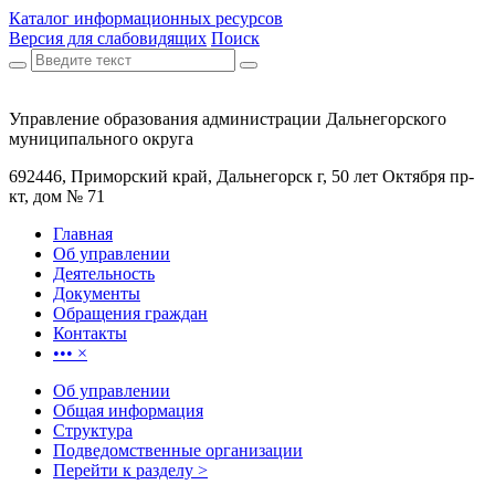
Каталог информационных ресурсов
Версия для слабовидящих
Поиск
Управление образования администрации Дальнегорского
муниципального округа
692446, Приморский край, Дальнегорск г, 50 лет Октября пр-
кт, дом № 71
Главная
Об управлении
Деятельность
Документы
Обращения граждан
Контакты
•••
×
Об управлении
Общая информация
Структура
Подведомственные организации
Перейти к разделу >