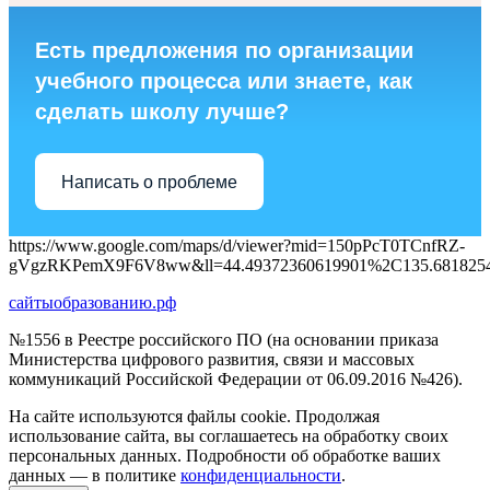
Есть предложения по организации
учебного процесса или знаете, как
сделать школу лучше?
Написать о проблеме
https://www.google.com/maps/d/viewer?mid=150pPcT0TCnfRZ-
gVgzRKPemX9F6V8ww&ll=44.49372360619901%2C135.681825
сайтыобразованию.рф
№1556 в Реестре российского ПО (на основании приказа
Министерства цифрового развития, связи и массовых
коммуникаций Российской Федерации от 06.09.2016 №426).
На сайте используются файлы cookie. Продолжая
использование сайта, вы соглашаетесь на обработку своих
персональных данных. Подробности об обработке ваших
данных — в политике
конфиденциальности
.