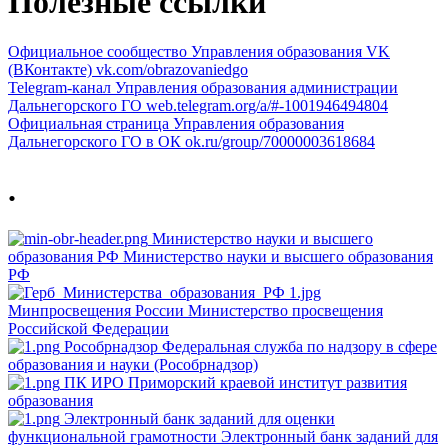
Полезные ссылки
Официальное сообщество Управления образования VK
(ВКонтакте)
vk.com/obrazovaniedgo
Telegram-канал Управления образования администрации
Дальнегорского ГО
web.telegram.org/a/#-1001946494804
Официальная страница Управления образования
Дальнегорского ГО в ОК
ok.ru/group/70000003618684
.
Министерство науки и высшего
образования РФ
Министерство науки и высшего образования
РФ
Минпросвещения России
Министерство просвещения
Российской Федерации
Рособрнадзор
Федеральная служба по надзору в сфере
образования и науки (Рособрнадзор)
ПК ИРО
Приморский краевой институт развития
образования
Электронный банк заданий для оценки
функциональной грамотности
Электронный банк заданий для